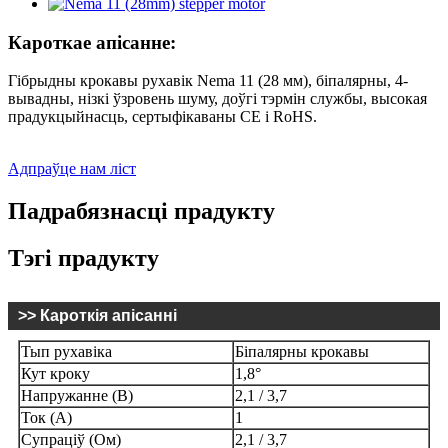
Кароткае апісанне:
Гібрыдны крокавы рухавік Nema 11 (28 мм), біпалярны, 4-
вывадны, нізкі ўзровень шуму, доўгі тэрмін службы, высокая
прадукцыйнасць, сертыфікаваны CE і RoHS.
Адпраўце нам ліст
Падрабязнасці прадукту
Тэгі прадукту
>> Кароткія апісанні
Тып рухавіка
Біпалярны крокавы
Кут кроку
1,8°
Напружанне (В)
2,1 / 3,7
Ток (А)
1
Супраціў (Ом)
2,1 / 3,7