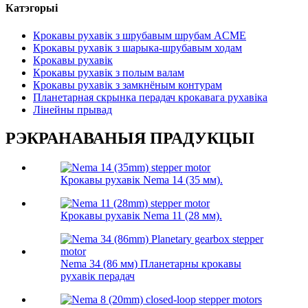
Катэгорыі
Крокавы рухавік з шрубавым шрубам ACME
Крокавы рухавік з шарыка-шрубавым ходам
Крокавы рухавік
Крокавы рухавік з полым валам
Крокавы рухавік з замкнёным контурам
Планетарная скрынка перадач крокавага рухавіка
Лінейны прывад
РЭКРАНАВАНЫЯ ПРАДУКЦЫІ
Крокавы рухавік Nema 14 (35 мм).
Крокавы рухавік Nema 11 (28 мм).
Nema 34 (86 мм) Планетарны крокавы
рухавік перадач