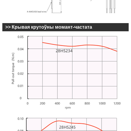
>> Крывая крутоўны момант-частата