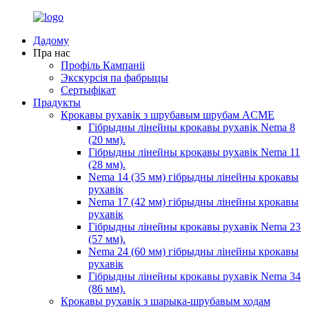
Дадому
Пра нас
Профіль Кампаніі
Экскурсія па фабрыцы
Сертыфікат
Прадукты
Крокавы рухавік з шрубавым шрубам ACME
Гібрыдны лінейны крокавы рухавік Nema 8
(20 мм).
Гібрыдны лінейны крокавы рухавік Nema 11
(28 мм).
Nema 14 (35 мм) гібрыдны лінейны крокавы
рухавік
Nema 17 (42 мм) гібрыдны лінейны крокавы
рухавік
Гібрыдны лінейны крокавы рухавік Nema 23
(57 мм).
Nema 24 (60 мм) гібрыдны лінейны крокавы
рухавік
Гібрыдны лінейны крокавы рухавік Nema 34
(86 мм).
Крокавы рухавік з шарыка-шрубавым ходам