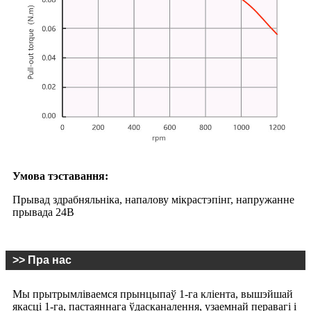
Умова тэставання:
Прывад здрабняльніка, напалову мікрастэпінг, напружанне
прывада 24В
>> Пра нас
Мы прытрымліваемся прынцыпаў 1-га кліента, вышэйшай
якасці 1-га, пастаяннага ўдасканалення, узаемнай перавагі і