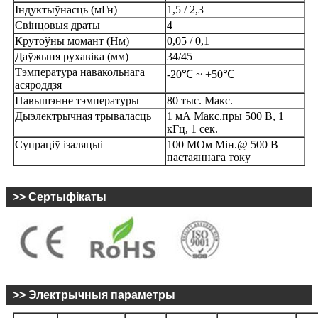
Індуктыўнасць (мГн)
1,5 / 2,3
Свінцовыя драты
4
Крутоўны момант (Нм)
0,05 / 0,1
Даўжыня рухавіка (мм)
34/45
Тэмпература навакольнага
-20℃ ~ +50℃
асяроддзя
Павышэнне тэмпературы
80 тыс. Макс.
Дыэлектрычная трываласць
1 мА Макс.пры 500 В, 1
кГц, 1 сек.
Супраціў ізаляцыі
100 МОм Мін.@ 500 В
пастаяннага току
>> Сертыфікаты
>> Электрычныя параметры