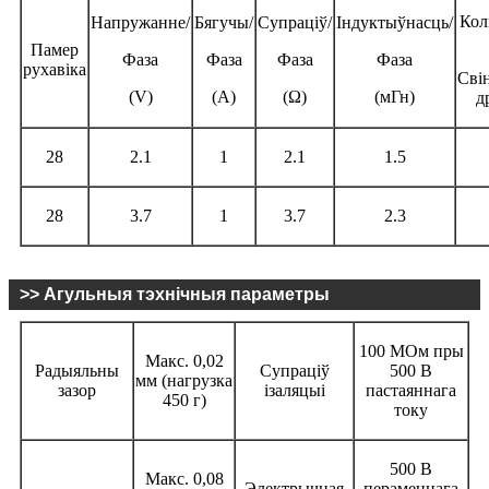
Кол
Напружанне/
Бягучы/
Супраціў/
Індуктыўнасць/
Памер
Фаза
Фаза
Фаза
Фаза
рухавіка
Сві
(V)
(А)
(Ω)
(мГн)
д
28
2.1
1
2.1
1.5
28
3.7
1
3.7
2.3
>> Агульныя тэхнічныя параметры
100 МОм пры
Макс. 0,02
Радыяльны
Супраціў
500 В
мм (нагрузка
зазор
ізаляцыі
пастаяннага
450 г)
току
500 В
Макс. 0,08
Электрычная
пераменнага