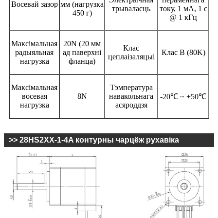
Восевай зазор
мм (нагрузка
трываласць
току, 1 мА, 1 с
450 г)
@ 1 кГц
Максімальная
20N (20 мм
Клас
радыяльная
ад паверхні
Клас B (80K)
цеплаізаляцыі
нагрузка
фланца)
Максімальная
Тэмпература
восевая
8N
навакольнага
-20℃ ~ +50℃
нагрузка
асяроддзя
>> 28HS2XX-1-4A контурны чарцёж рухавіка