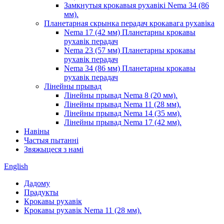
Замкнутыя крокавыя рухавікі Nema 34 (86
мм).
Планетарная скрынка перадач крокавага рухавіка
Nema 17 (42 мм) Планетарны крокавы
рухавік перадач
Nema 23 (57 мм) Планетарны крокавы
рухавік перадач
Nema 34 (86 мм) Планетарны крокавы
рухавік перадач
Лінейны прывад
Лінейны прывад Nema 8 (20 мм).
Лінейны прывад Nema 11 (28 мм).
Лінейны прывад Nema 14 (35 мм).
Лінейны прывад Nema 17 (42 мм).
Навіны
Частыя пытанні
Звяжыцеся з намі
English
Дадому
Прадукты
Крокавы рухавік
Крокавы рухавік Nema 11 (28 мм).