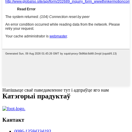
Напішыце сваё паведамленне тут і адпраўце яго нам
Катэгорыі прадуктаў
Кантакт
0086-13584334193