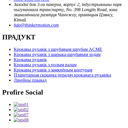
Заходні бок 3-га паверха, корпус 2, індустрыяльны парк
чыгуначнага транспарту, No. 398 Longjin Road, зона
эканамічнага развіцця Чанчжоу, правінцыя Цзянсу,
Кітай
hdq@thinkermotion.com
ПРАДУКТ
Крокавы рухавік з шрубавым шрубам ACME
Крокавы рухавік з шарыка-шрубавым ходам
Крокавы рухавік
Крокавы рухавік з полым валам
Крокавы рухавік з замкнёным контурам
Планетарная скрынка перадач крокавага рухавіка
Лінейны прывад
Profire Social