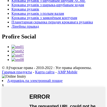
Крокавы рухавік з шрубавым шрубам ACME
Крокавы рухавік з шарыка-шрубавым ходам
Крокавы рухавік
Крокавы рухавік з полым валам
Крокавы рухавік з замкнёным контурам
Планетарная скрынка перадач крокавага рухавіка
Лінейны прывад
Profire Social
© Аўтарскае права - 2010-2022 : Усе правы абаронены.
Гарачыя прадукты
-
Карта сайта
-
AMP Mobile
Адправіць па электроннай пошце
x