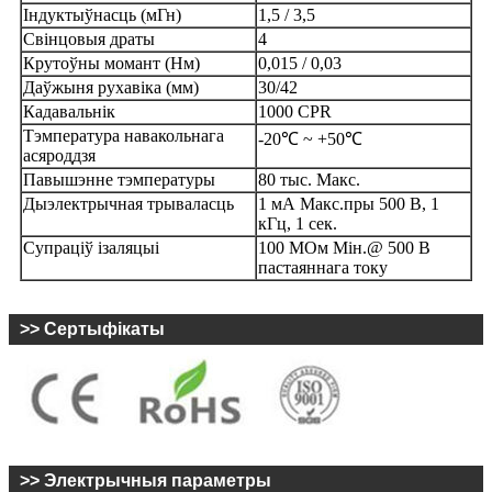
Індуктыўнасць (мГн)
1,5 / 3,5
Свінцовыя драты
4
Крутоўны момант (Нм)
0,015 / 0,03
Даўжыня рухавіка (мм)
30/42
Кадавальнік
1000 CPR
Тэмпература навакольнага
-20℃ ~ +50℃
асяроддзя
Павышэнне тэмпературы
80 тыс. Макс.
Дыэлектрычная трываласць
1 мА Макс.пры 500 В, 1
кГц, 1 сек.
Супраціў ізаляцыі
100 МОм Мін.@ 500 В
пастаяннага току
>> Сертыфікаты
>> Электрычныя параметры