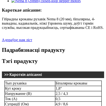
Кароткае апісанне:
Гібрыдны крокавы рухавік Nema 8 (20 мм), біпалярны, 4-
вывадны, кадавальнік, нізкі ўзровень шуму, доўгі тэрмін
службы, высокая прадукцыйнасць, сертыфікаваны CE і RoHS.
Адпраўце нам ліст
Падрабязнасці прадукту
Тэгі прадукту
>> Кароткія апісанні
Тып рухавіка
Біпалярны крокавы
Кут кроку
1,8°
Напружанне (В)
2,5 / 4,3
Ток (А)
0,5
Супраціў (Ом)
4,9 / 8,6