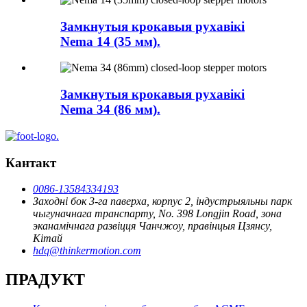
Замкнутыя крокавыя рухавікі
Nema 14 (35 мм).
Замкнутыя крокавыя рухавікі
Nema 34 (86 мм).
Кантакт
0086-13584334193
Заходні бок 3-га паверха, корпус 2, індустрыяльны парк
чыгуначнага транспарту, No. 398 Longjin Road, зона
эканамічнага развіцця Чанчжоу, правінцыя Цзянсу,
Кітай
hdq@thinkermotion.com
ПРАДУКТ