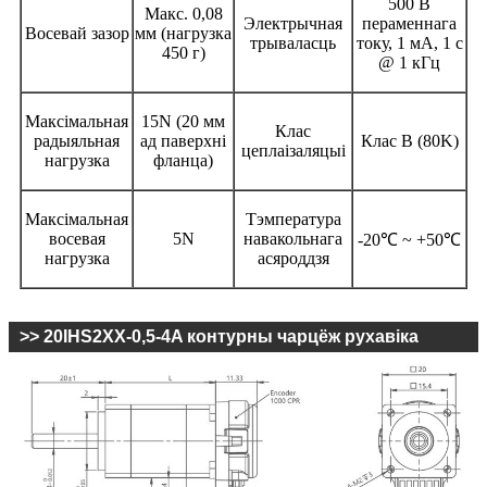
500 В
Макс. 0,08
Электрычная
пераменнага
Восевай зазор
мм (нагрузка
трываласць
току, 1 мА, 1 с
450 г)
@ 1 кГц
Максімальная
15N (20 мм
Клас
радыяльная
ад паверхні
Клас B (80K)
цеплаізаляцыі
нагрузка
фланца)
Максімальная
Тэмпература
восевая
5N
навакольнага
-20℃ ~ +50℃
нагрузка
асяроддзя
>> 20IHS2XX-0,5-4A контурны чарцёж рухавіка