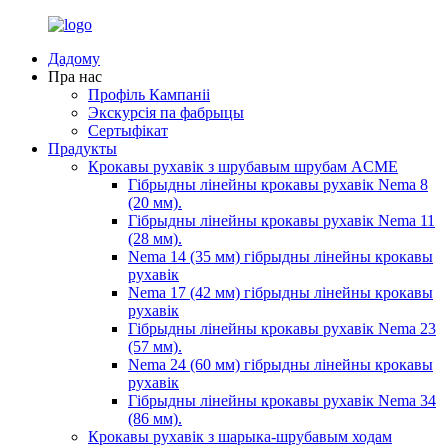
Дадому
Пра нас
Профіль Кампаніі
Экскурсія па фабрыцы
Сертыфікат
Прадукты
Крокавы рухавік з шрубавым шрубам ACME
Гібрыдны лінейны крокавы рухавік Nema 8
(20 мм).
Гібрыдны лінейны крокавы рухавік Nema 11
(28 мм).
Nema 14 (35 мм) гібрыдны лінейны крокавы
рухавік
Nema 17 (42 мм) гібрыдны лінейны крокавы
рухавік
Гібрыдны лінейны крокавы рухавік Nema 23
(57 мм).
Nema 24 (60 мм) гібрыдны лінейны крокавы
рухавік
Гібрыдны лінейны крокавы рухавік Nema 34
(86 мм).
Крокавы рухавік з шарыка-шрубавым ходам