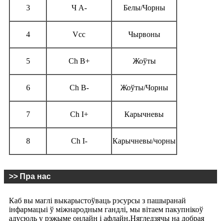
3
Ч А-
Белы/Чорны
4
Vcc
Чырвоны
5
Ch B+
Жоўты
6
Ch B-
Жоўты/Чорны
7
Ch I+
Карычневы
8
Ch I-
Карычневы/чорны
>> Пра нас
Каб вы маглі выкарыстоўваць рэсурсы з пашыранай
інфармацыі ў міжнародным гандлі, мы вітаем пакупнікоў
адусюль у рэжыме онлайн і афлайн.Нягледзячы на ​​​​добрая