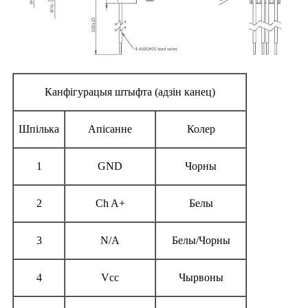
Канфігурацыя штыфта (адзін канец)
Шпілька
Апісанне
Колер
1
GND
Чорны
2
Ch A+
Белы
3
N/A
Белы/Чорны
4
Vcc
Чырвоны