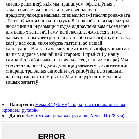
якасць рашэнняў, якія мы прапануем, эфектыўныя і
задавальняючыя кансультацыйныя паслугі
прадастаўляюцца нашымі спецыялістамі пасляпродажнага
абслугоўвання.Спісы прадуктаў і падрабязныя параметры і
любая іншая інфармацыя будзе адпраўлена вам своечасова
для вашых запытаў.Таму, калі ласка, звяжыцеся з намі,
даслаўшы нам электронныя лісты або патэлефануйце нам,
калі ў вас ёсць якія-небудзь пытанні аб нашай
карпарацыі.Вы таксама можаце атрымаць інфармацыю аб
нашым адрасе з нашай вэб-старонкі і прыйсці ў нашу
кампанію, каб атрымаць палявы агляд нашых тавараў.Мы
ўпэўненыя, што будзем дзяліцца ўзаемнымі дасягненнямі і
ствараць трывалыя адносіны супрацоўніцтва з нашымі
партнёрамі на гэтым рынку.Мы з нецярпеннем чакаем
вашых запытаў.
Папярэдні:
Нема 34 (86 мм) гібрыдны шарыкавінтавы
крокавы рухавік
Далей:
Замкнутыя крокавыя рухавікі Nema 11 (28 мм).