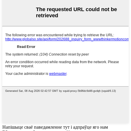
Напішыце сваё паведамленне тут і адпраўце яго нам