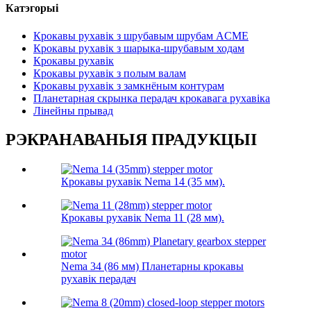
Катэгорыі
Крокавы рухавік з шрубавым шрубам ACME
Крокавы рухавік з шарыка-шрубавым ходам
Крокавы рухавік
Крокавы рухавік з полым валам
Крокавы рухавік з замкнёным контурам
Планетарная скрынка перадач крокавага рухавіка
Лінейны прывад
РЭКРАНАВАНЫЯ ПРАДУКЦЫІ
Крокавы рухавік Nema 14 (35 мм).
Крокавы рухавік Nema 11 (28 мм).
Nema 34 (86 мм) Планетарны крокавы
рухавік перадач