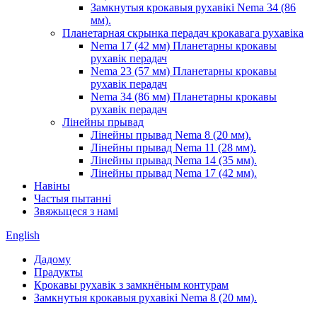
Замкнутыя крокавыя рухавікі Nema 34 (86
мм).
Планетарная скрынка перадач крокавага рухавіка
Nema 17 (42 мм) Планетарны крокавы
рухавік перадач
Nema 23 (57 мм) Планетарны крокавы
рухавік перадач
Nema 34 (86 мм) Планетарны крокавы
рухавік перадач
Лінейны прывад
Лінейны прывад Nema 8 (20 мм).
Лінейны прывад Nema 11 (28 мм).
Лінейны прывад Nema 14 (35 мм).
Лінейны прывад Nema 17 (42 мм).
Навіны
Частыя пытанні
Звяжыцеся з намі
English
Дадому
Прадукты
Крокавы рухавік з замкнёным контурам
Замкнутыя крокавыя рухавікі Nema 8 (20 мм).