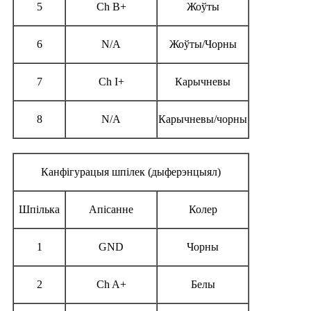
5
Ch B+
Жоўты
6
N/A
Жоўты/Чорны
7
Ch I+
Карычневы
8
N/A
Карычневы/чорны
Канфігурацыя шпілек (дыферэнцыял)
Шпілька
Апісанне
Колер
1
GND
Чорны
2
Ch A+
Белы