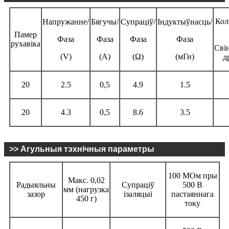
Кол
Напружанне/
Бягучы/
Супраціў/
Індуктыўнасць/
Памер
Фаза
Фаза
Фаза
Фаза
рухавіка
Сві
(V)
(А)
(Ω)
(мГн)
д
20
2.5
0,5
4.9
1.5
20
4.3
0,5
8.6
3.5
>> Агульныя тэхнічныя параметры
100 МОм пры
Макс. 0,02
Радыяльны
Супраціў
500 В
мм (нагрузка
зазор
ізаляцыі
пастаяннага
450 г)
току